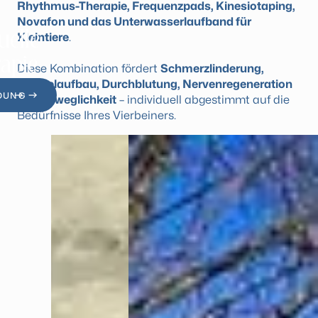
Rhythmus-Therapie, Frequenzpads, Kinesiotaping,
Novafon und das Unterwasserlaufband für
elle
Kleintiere
.
apie
Diese Kombination fördert
Schmerzlinderung,
Muskelaufbau, Durchblutung, Nervenregeneration
DUNG
und Beweglichkeit
– individuell abgestimmt auf die
Bedürfnisse Ihres Vierbeiners.