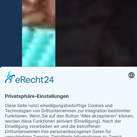
TIERKRAFT SCHORN
Magdalena Schorn
Röllbacherstraße 10
63933 Mönchberg-Schmachtenberg
Mail: kontakt@tierkraftschorn.de
Handy & Whatsapp : 017660427166