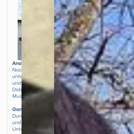
Anamnese & Untersuchung
Nach der Aufnahme aller relevanten Daten
untersuche ich Ihr Tier auf muskuläre, skelettale
und fasziale Auffälligkeiten.
Dabei überprüfe ich Gelenkbeweglichkeit,
Muskelspannung und mögliche Blockaden.
Ganganalyse
Durch eine Bewegungsanalyse im Schritt, Trab
und Galopp, idealerweise auf verschiedenen
Untergründen, erkenne ich Fehlbelastungen,