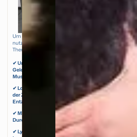
Um den Heilungsprozessgezielt zu unterstützen,
nutze ich verschiedene moderne
Therapiemethoden:
✔ Unterwasserlaufband für Kleintiere –
Gelenkschonendes Training für Rehabilitation,
Muskelaufbau und Bewegungserhaltung
✔ Laser- & Magnetfeldtherapie – Aktivierung
der Zellregeneration, Schmerzlinderung &
Entzündungshemmung
✔ Matrix-Rhythmus-Therapie – Förderung von
Durchblutung & Gewebestimulation
✔ Lymphdrainage – Unterstützung des