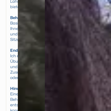
Lahmheiten oder Haltungsschäden. Beim Pferd
bietet sich eine Beurteilung unter dem Reiter an.
Behandlung & Therapieplan
Basierend auf den Befunden bespreche ich mit
Ihnen individuell geeignete Therapiemethoden
und starte direkt mit der Behandlung. Die erste
Sitzung dauert ca. eine Stunde.
Endbesprechung & Nachbetreuung
Ich erkläre Ihnen meine Befunde, gebe gezielte
Übungen zur Unterstützung der Therapie mit
und bespreche gegebenenfalls die
Zusammenarbeit mit Tierärzten, Hufschmieden
oder Tierheilpraktikern.
Hinweis für Großtierpatienten
Eine ruhige Umgebung während der
Behandlung ist essenziell, damit sich das Tier
entspannen und die Therapie optimal wirken
kann.